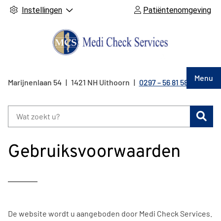
Instellingen
Patiëntenomgeving
Hoof
Menu
Marijnenlaan
54
1421 NH
Uithoorn
0297 – 56 81 58
Tel:
Zoe
Gebruiksvoorwaarden
De website wordt u aangeboden door Medi Check Services.