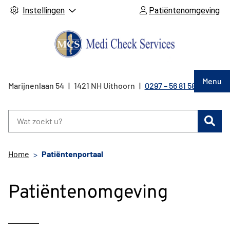
Instellingen
Patiëntenomgeving
Hoof
Menu
Marijnenlaan
54
1421 NH
Uithoorn
0297 – 56 81 58
Tel:
Zoe
Home
Patiëntenportaal
Patiëntenomgeving