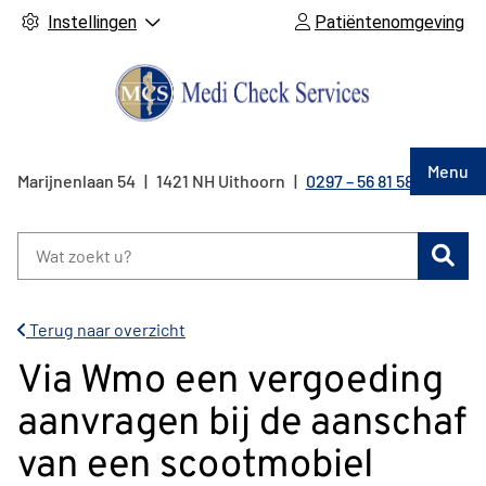
Instellingen
Patiëntenomgeving
Hoof
Menu
Marijnenlaan
54
1421 NH
Uithoorn
0297 – 56 81 58
Tel:
Zoe
Terug naar overzicht
Via Wmo een vergoeding
aanvragen bij de aanschaf
van een scootmobiel