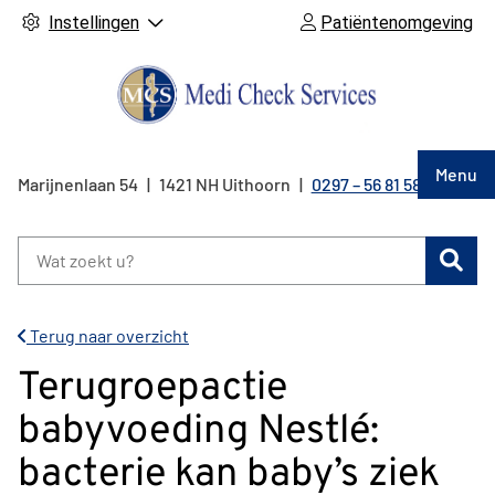
Instellingen
Patiëntenomgeving
Hoof
Menu
Marijnenlaan
54
1421 NH
Uithoorn
0297 – 56 81 58
Tel:
Zoe
Terug naar overzicht
Terugroepactie
babyvoeding Nestlé:
bacterie kan baby’s ziek