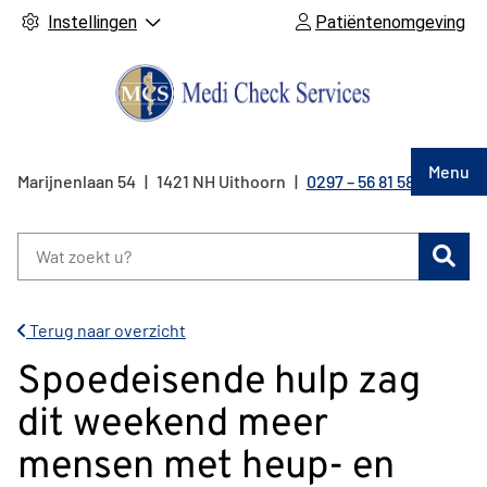
Instellingen
Patiëntenomgeving
Hoof
Menu
Marijnenlaan
54
1421 NH
Uithoorn
0297 – 56 81 58
Tel:
Zoe
Terug naar overzicht
Spoedeisende hulp zag
dit weekend meer
mensen met heup- en