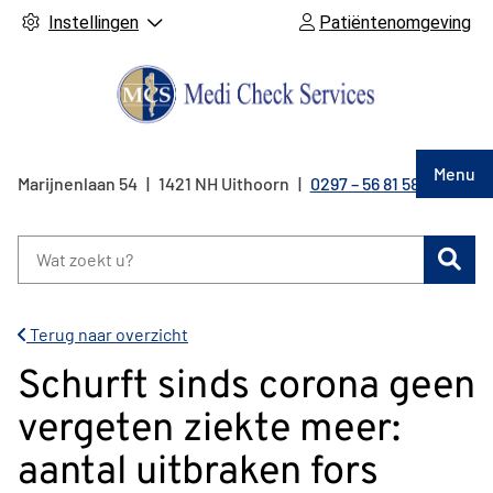
Instellingen
Patiëntenomgeving
Hoof
Menu
Marijnenlaan
54
1421 NH
Uithoorn
0297 – 56 81 58
Tel:
Zoe
Terug naar overzicht
Schurft sinds corona geen
vergeten ziekte meer:
aantal uitbraken fors