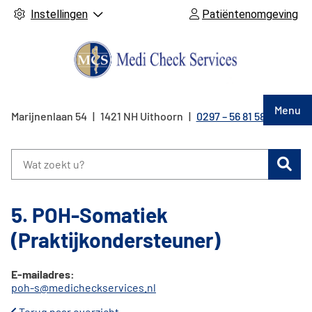
Instellingen
Patiëntenomgeving
Hoof
Menu
Marijnenlaan
54
1421 NH
Uithoorn
0297 – 56 81 58
Tel:
Zoe
5. POH-Somatiek
(Praktijkondersteuner)
E-mailadres:
poh-s@medicheckservices.nl
Terug naar overzicht